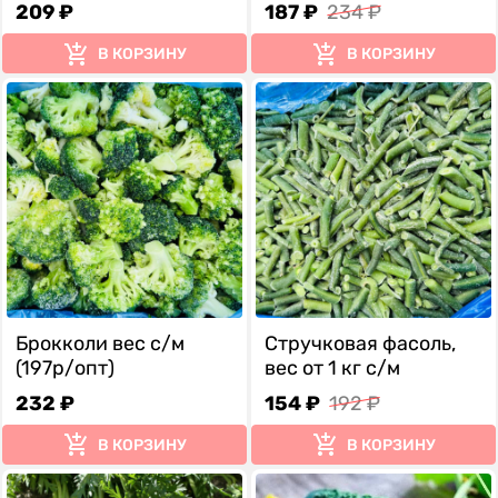
209 ₽
187 ₽
234 ₽
В КОРЗИНУ
В КОРЗИНУ
Брокколи вес с/м
Стручковая фасоль,
(197р/опт)
вес от 1 кг с/м
232 ₽
154 ₽
192 ₽
В КОРЗИНУ
В КОРЗИНУ