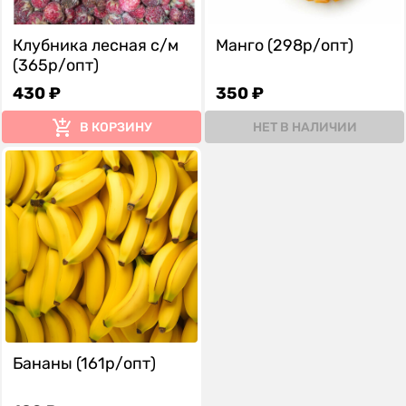
Клубника лесная с/м
Манго (298р/опт)
(365р/опт)
430 ₽
350 ₽
В КОРЗИНУ
НЕТ В НАЛИЧИИ
Бананы (161р/опт)