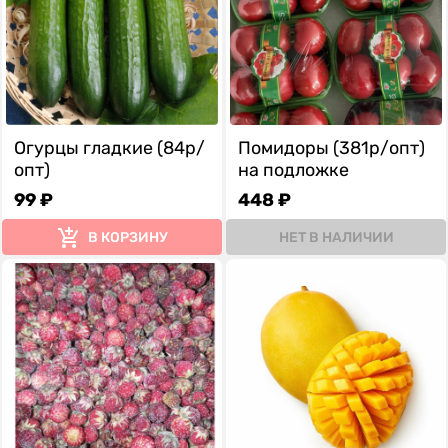
Огурцы гладкие (84р/
Помидоры (381р/опт)
опт)
на подложке
99 ₽
448 ₽
В КОРЗИНУ
НЕТ В НАЛИЧИИ