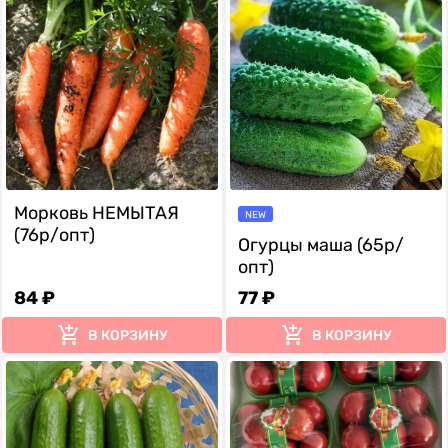
Морковь НЕМЫТАЯ
NEW
(76р/опт)
Огурцы маша (65р/
опт)
84 ₽
77 ₽
В КОРЗИНУ
В КОРЗИНУ