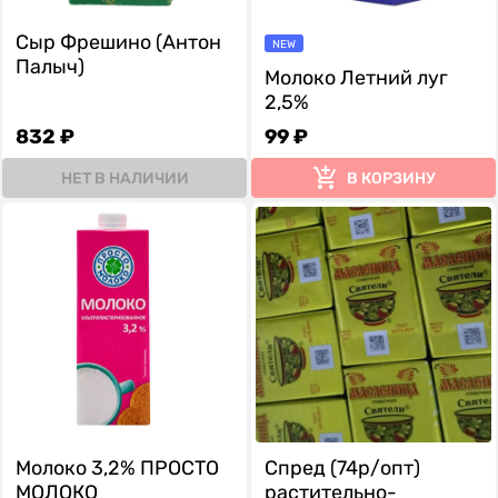
Сыр Фрешино (Антон
NEW
Палыч)
Молоко Летний луг
2,5%
832 ₽
99 ₽
НЕТ В НАЛИЧИИ
В КОРЗИНУ
Молоко 3,2% ПРОСТО
Спред (74р/опт)
МОЛОКО
растительно-