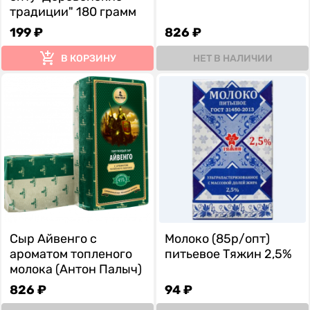
традиции" 180 грамм
199 ₽
826 ₽
В КОРЗИНУ
НЕТ В НАЛИЧИИ
Сыр Айвенго с
Молоко (85р/опт)
ароматом топленого
питьевое Тяжин 2,5%
молока (Антон Палыч)
826 ₽
94 ₽