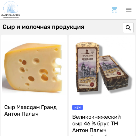
Сыр и молочная продукция
Сыр Маасдам Гранд
NEW
Антон Палыч
Великокняжеский
сыр 46 % брус ТМ
Антон Палыч