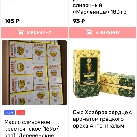
сливочный
«Масленица» 180 гр
105 ₽
93 ₽
В КОРЗИНУ
В КОРЗИНУ
Сыр Храброе сердце с
NEW
HIT
ароматом грецкого
Масло сливочное
ореха Антон Палыч
крестьянское (169р/
опт) "Деревенские