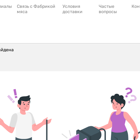
лиалы
Связь с Фабрикой
Условия
Частые
Кон
мяса
доставки
вопросы
айдена