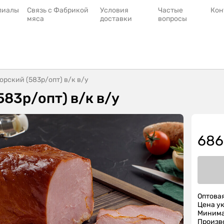
лиалы
Связь с Фабрикой
Условия
Частые
Кон
мяса
доставки
вопросы
рский (583р/опт) в/к в/у
83р/опт) в/к в/у
686
Оптовая
Цена ук
Минимал
Произв