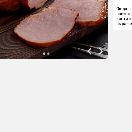
Окорок 
свиного
коптитс
выраже