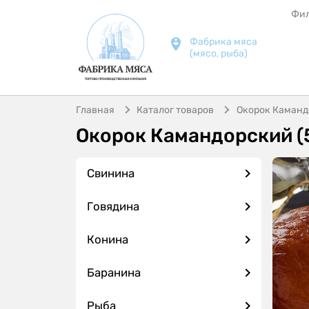
Фи
Фабрика мяса
(мясо, рыба)
Главная
Каталог товаров
Окорок Камандо
Окорок Камандорский (5
Свинина
Говядина
Конина
Баранина
Рыба