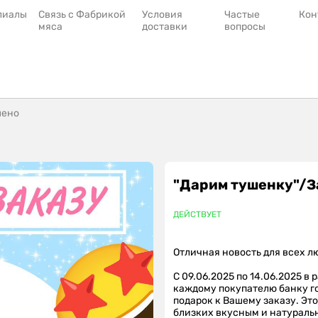
лиалы
Связь с Фабрикой
Условия
Частые
Кон
мяса
доставки
вопросы
шено
"Дарим тушенку"/
ДЕЙСТВУЕТ
Отличная новость для всех л
С 09.06.2025 по 14.06.2025 в
каждому покупателю банку г
подарок к Вашему заказу. Эт
близких вкусным и натураль